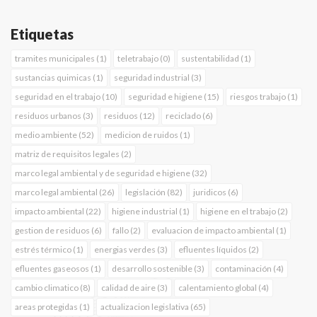
Etiquetas
tramites municipales (1)
teletrabajo (0)
sustentabilidad (1)
sustancias quimicas (1)
seguridad industrial (3)
seguridad en el trabajo (10)
seguridad e higiene (15)
riesgos trabajo (1)
residuos urbanos (3)
residuos (12)
reciclado (6)
medio ambiente (52)
medicion de ruidos (1)
matriz de requisitos legales (2)
marco legal ambiental y de seguridad e higiene (32)
marco legal ambiental (26)
legislación (82)
juridicos (6)
impacto ambiental (22)
higiene industrial (1)
higiene en el trabajo (2)
gestion de residuos (6)
fallo (2)
evaluacion de impacto ambiental (1)
estrés térmico (1)
energias verdes (3)
efluentes líquidos (2)
efluentes gaseosos (1)
desarrollo sostenible (3)
contaminación (4)
cambio climatico (8)
calidad de aire (3)
calentamiento global (4)
areas protegidas (1)
actualizacion legislativa (65)