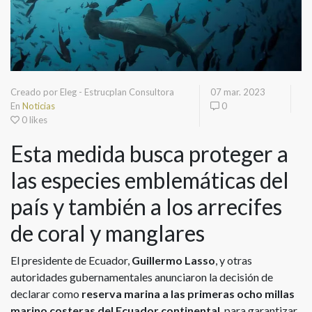
Creado por Eleg - Estrucplan Consultora
07 mar. 2023
En
Noticias
0
0 likes
Esta medida busca proteger a
las especies emblemáticas del
país y también a los arrecifes
de coral y manglares
El presidente de Ecuador,
Guillermo Lasso
, y otras
autoridades gubernamentales anunciaron la decisión de
declarar como
reserva marina a las primeras ocho millas
marino costeras del Ecuador continental
, para garantizar