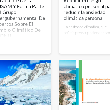
 Docente De La
Reducir el riesgo
SAM Y Forma Parte
climático personal p
l Grupo
reducir la ansiedad
tergubernamental De
climática personal
pertos Sobre El
La ansiedad climática, que
mbio Climático De
refleja preocupaciones sob
 ONU
los impactos negativos del
ra Dawidowski, docente e
cambio climático, está
estigadora de nuestra
creciendo. La planificación y
uela de Hábitat y
acción sobre los riesgos
tenibilidad y de la Comisión
climáticos específicos
ional de Energía Atómica,
individuales podrían ser una
 electa por el ente
forma de reducir la ansieda
ernacional de la ONU como
climática personal.
resentante de Sudamérica.
 emisión global de gases de
cto invernadero es una de
principale...