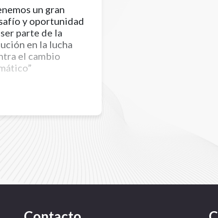
enemos un gran
safío y oportunidad
ser parte de la
lución en la lucha
ntra el cambio
imático”
ímite planetario está claro,
amos ante uno de los
ores desafíos que haya
rentado jamás la humanidad
a respuesta del sector
vado debe estar a la altura
este contexto
Contacto
C