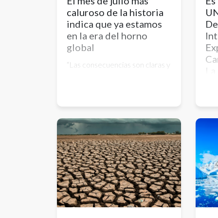
El mes de julio más
Es
caluroso de la historia
UN
indica que ya estamos
De
en la era del horno
In
global
Ex
Ca
“Las consecuencias son claras y
La
trágicas”, dice el líder de la
ONU, y los humanos son
Lau
responsables. Pero todavía es
inv
posible limitar el aumento de la
Esc
temperatura si actuamos
Sos
ahora, no hay más tiempo para
Nac
excusas, subraya.
fue
int
rep
“La
efe
las 