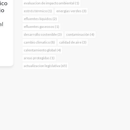
ico
evaluacion de impacto ambiental (1)
io
estrés térmico (1)
energias verdes (3)
efluentes líquidos (2)
al
efluentes gaseosos (1)
desarrollo sostenible (3)
contaminación (4)
cambio climatico (8)
calidad de aire (3)
calentamiento global (4)
nto
areas protegidas (1)
 en
actualizacion legislativa (65)
e se
a