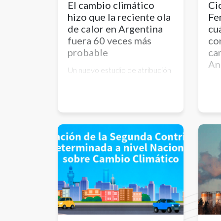
El cambio climático
Cic
hizo que la reciente ola
Fe
de calor en Argentina
cu
fuera 60 veces más
co
probable
ca
An
Un nuevo estudio de atribución
determinó que la reciente ola
Des
de calor ocurrida en Argentina
inu
durante comienzos de
pro
diciembre sea 60 veces más
de 
probable y mucho más caliente
derr
a causa del cambio climático
con
expl
a I