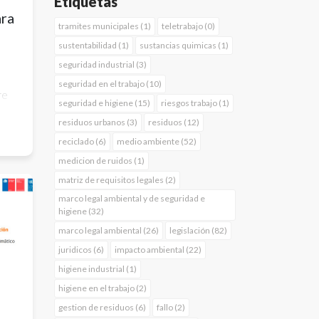
Etiquetas
ara
tramites municipales (1)
teletrabajo (0)
sustentabilidad (1)
sustancias quimicas (1)
seguridad industrial (3)
seguridad en el trabajo (10)
re
seguridad e higiene (15)
riesgos trabajo (1)
residuos urbanos (3)
residuos (12)
reciclado (6)
medio ambiente (52)
 la
medicion de ruidos (1)
matriz de requisitos legales (2)
marco legal ambiental y de seguridad e
higiene (32)
d
marco legal ambiental (26)
legislación (82)
juridicos (6)
impacto ambiental (22)
higiene industrial (1)
higiene en el trabajo (2)
gestion de residuos (6)
fallo (2)