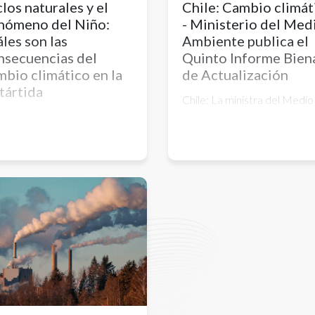
los naturales y el
Chile: Cambio climát
nómeno del Niño:
- Ministerio del Med
áles son las
Ambiente publica el
nsecuencias del
Quinto Informe Bien
mbio climático en la
de Actualización
tártida
Chile: La ministra del Medio
de sequías extremas hasta
Ambiente, Maisa Rojas,
ndaciones, esta
comentó que “este docume
blemática precipita el curso
es un esfuerzo más de Chile
la naturaleza y podría
aumentar la transparencia y
etir los hielos del
calidad de la información qu
tinente antártico. La
pone a disposición de la
icación de los especialistas
comunidad internacional y l
nfobae
ciudadanía”.