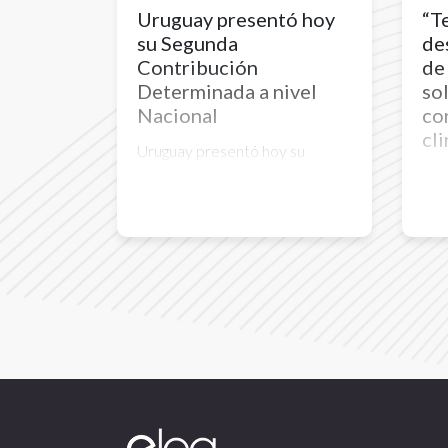
Uruguay presentó hoy
“T
su Segunda
de
Contribución
de 
Determinada a nivel
so
Nacional
co
cl
Uruguay presentó hoy su
Segunda Contribución
El l
Determinada a nivel Nacional
est
Con un horizonte temporal a
may
2030, en este documento
enf
Uruguay establece los objetivos
y l
y medidas a través de las cuales
pri
se busca reducir el impacto que
de 
el cambio climático genera en el
país y atender las causas del
camb...