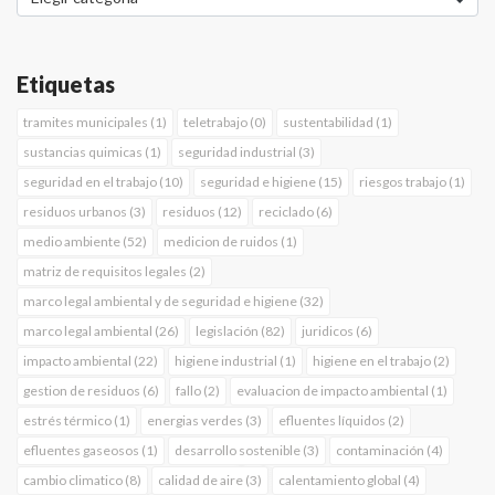
Etiquetas
tramites municipales (1)
teletrabajo (0)
sustentabilidad (1)
sustancias quimicas (1)
seguridad industrial (3)
seguridad en el trabajo (10)
seguridad e higiene (15)
riesgos trabajo (1)
residuos urbanos (3)
residuos (12)
reciclado (6)
medio ambiente (52)
medicion de ruidos (1)
matriz de requisitos legales (2)
marco legal ambiental y de seguridad e higiene (32)
marco legal ambiental (26)
legislación (82)
juridicos (6)
impacto ambiental (22)
higiene industrial (1)
higiene en el trabajo (2)
gestion de residuos (6)
fallo (2)
evaluacion de impacto ambiental (1)
estrés térmico (1)
energias verdes (3)
efluentes líquidos (2)
efluentes gaseosos (1)
desarrollo sostenible (3)
contaminación (4)
cambio climatico (8)
calidad de aire (3)
calentamiento global (4)