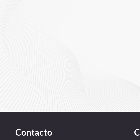
eta y ...
Contacto
C