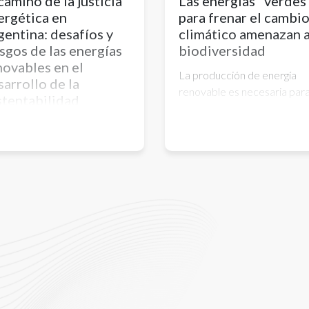
camino de la justicia
Las energías "verdes
ergética en
para frenar el cambi
gentina: desafíos y
climático amenazan a
esgos de las energías
biodiversidad
novables en el
La producción de energía
sarrollo de la
renovable es necesaria par
stentabilidad
detener el cambio climático
biental, económica y
revertir las pérdidas de
cial
biodiversidad asociadas. Sin
 de los grandes problemas
embargo, la generación de l
uales es la contaminación
tecnologías e infraestructur
iental que se produce
necesarias impulsará un
o consecuencia del uso
aumento de la producción 
eralizado de combustibles
muchos metales, creando
les. En este escenario,
nuevas amenazas ...
ste cierto consenso acerca
que las energías renovables
 clave a los efectos de
nar la destrucción del