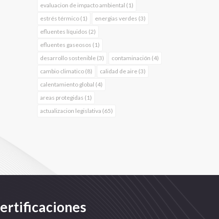
evaluacion de impacto ambiental (1)
estrés térmico (1)
energias verdes (3)
efluentes líquidos (2)
efluentes gaseosos (1)
desarrollo sostenible (3)
contaminación (4)
cambio climatico (8)
calidad de aire (3)
calentamiento global (4)
areas protegidas (1)
actualizacion legislativa (65)
ertificaciones