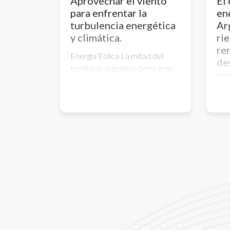
Aprovechar el viento
El 
para enfrentar la
en
turbulencia energética
Ar
y climática.
ri
re
Energía Eólica La mitad del
de
territorio argentino tiene gran
su
potencial eólico . Un estudio de
am
la FAUBA señaló que si se
so
instalaran aerogeneradores en
el 3% del área nacional más
Uno
apta, se podría generar una
act
cantidad de energía
amb
equivalente al 330% de la
com
demanda eléctrica del país .
gen
¿Cuál es l
fósi
exi
de 
son
fre