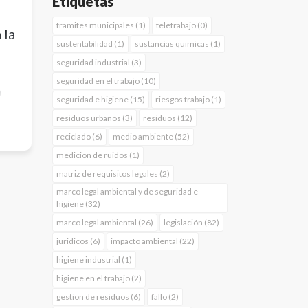
"
Etiquetas
o
tramites municipales (1)
teletrabajo (0)
 la
sustentabilidad (1)
sustancias quimicas (1)
seguridad industrial (3)
seguridad en el trabajo (10)
a
seguridad e higiene (15)
riesgos trabajo (1)
 y
residuos urbanos (3)
residuos (12)
reciclado (6)
medio ambiente (52)
medicion de ruidos (1)
as
as
matriz de requisitos legales (2)
marco legal ambiental y de seguridad e
higiene (32)
de
marco legal ambiental (26)
legislación (82)
juridicos (6)
impacto ambiental (22)
higiene industrial (1)
higiene en el trabajo (2)
gestion de residuos (6)
fallo (2)