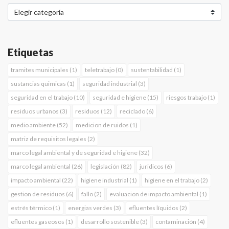
Etiquetas
tramites municipales (1)
teletrabajo (0)
sustentabilidad (1)
sustancias quimicas (1)
seguridad industrial (3)
seguridad en el trabajo (10)
seguridad e higiene (15)
riesgos trabajo (1)
residuos urbanos (3)
residuos (12)
reciclado (6)
medio ambiente (52)
medicion de ruidos (1)
matriz de requisitos legales (2)
marco legal ambiental y de seguridad e higiene (32)
marco legal ambiental (26)
legislación (82)
juridicos (6)
impacto ambiental (22)
higiene industrial (1)
higiene en el trabajo (2)
gestion de residuos (6)
fallo (2)
evaluacion de impacto ambiental (1)
estrés térmico (1)
energias verdes (3)
efluentes líquidos (2)
efluentes gaseosos (1)
desarrollo sostenible (3)
contaminación (4)