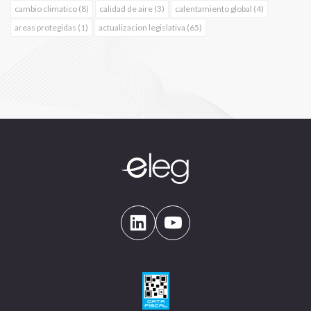
cambio climatico (8)
calidad de aire (3)
calentamiento global (4)
areas protegidas (1)
actualizacion legislativa (65)